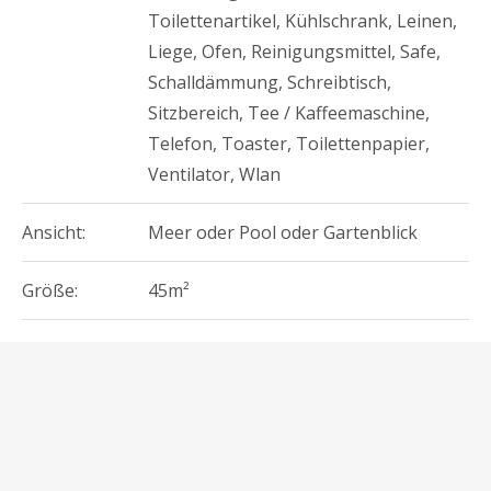
Toilettenartikel
,
Kühlschrank
,
Leinen
,
Liege
,
Ofen
,
Reinigungsmittel
,
Safe
,
Schalldämmung
,
Schreibtisch
,
Sitzbereich
,
Tee / Kaffeemaschine
,
Telefon
,
Toaster
,
Toilettenpapier
,
Ventilator
,
Wlan
Ansicht:
Meer oder Pool oder Gartenblick
Größe:
45m²
Bettentyp:
4 Einzelbetten
Kategorien:
Wohnung