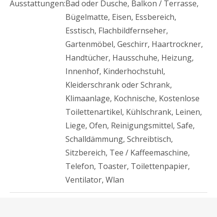
Ausstattungen:
Bad oder Dusche
,
Balkon / Terrasse
,
Bügelmatte
,
Eisen
,
Essbereich
,
Esstisch
,
Flachbildfernseher
,
Gartenmöbel
,
Geschirr
,
Haartrockner
,
Handtücher
,
Hausschuhe
,
Heizung
,
Innenhof
,
Kinderhochstuhl
,
Kleiderschrank oder Schrank
,
Klimaanlage
,
Kochnische
,
Kostenlose
Toilettenartikel
,
Kühlschrank
,
Leinen
,
Liege
,
Ofen
,
Reinigungsmittel
,
Safe
,
Schalldämmung
,
Schreibtisch
,
Sitzbereich
,
Tee / Kaffeemaschine
,
Telefon
,
Toaster
,
Toilettenpapier
,
Ventilator
,
Wlan
Ansicht:
Meer oder Pool oder Gartenblick